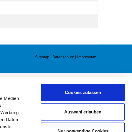
Sitemap
|
Datenschutz
|
Impressum
Cookies zulassen
le Medien
ir
Auswahl erlauben
, Werbung
ren Daten
ienste
Nur notwendige Cookies